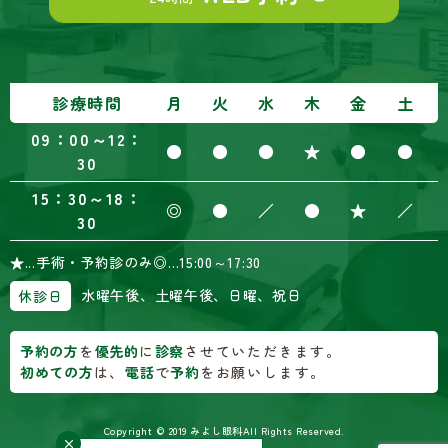
診療時間
月
火
水
木
金
土
09：00～12：
●
●
●
★
●
●
30
15：30～18：
◎
●
／
●
★
／
30
★
...
手術・予約診のみ
◎
...
15:00～17:30
水曜午後、土曜午後、日曜、祝日
休診日
予約の方
を
優先的
に
診察
させていただきます。
初めての方
は、
電話
で
予約
をお願いします。
Copyright © 2019 みよし眼科
All Rights Reserved.